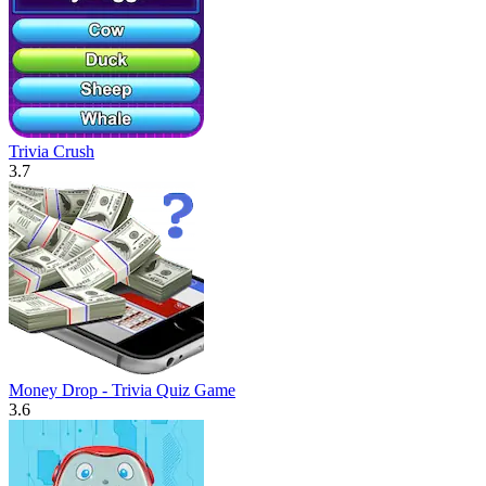
Trivia Crush
3.7
Money Drop - Trivia Quiz Game
3.6