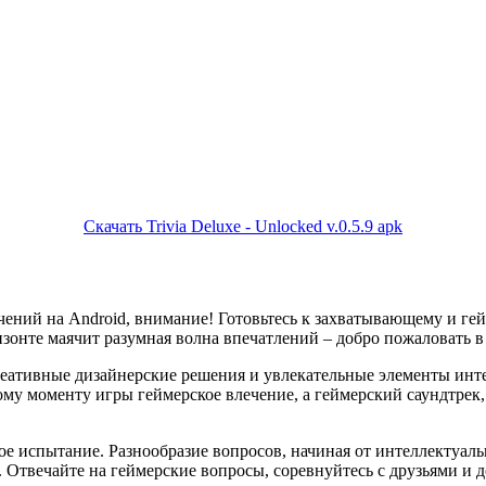
Скачать Trivia Deluxe - Unlocked v.0.5.9 apk
чений на Android, внимание! Готовьтесь к захватывающему и г
онте маячит разумная волна впечатлений – добро пожаловать в T
креативные дизайнерские решения и увлекательные элементы ин
у моменту игры геймерское влечение, а геймерский саундтрек, 
кое испытание. Разнообразие вопросов, начиная от интеллектуа
. Отвечайте на геймерские вопросы, соревнуйтесь с друзьями и 