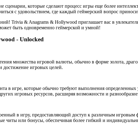
е сценарии, которые сделают процесс игры еще более интеллекту
иться с удовольствием, где каждый геймерский вопрос приносит
аний! Trivia & Anagrams & Hollywood приглашает вас в увлекате
 может быть одновременно геймерской и умной!
ywood - Unlocked
ения множества игровой валюты, обычно в форме золота, драго
и достижение игровых целей.
нта в игре, которые обычно требуют выполнения определенных 
других игровых ресурсов, расширяя возможности и разнообразие
енный в игру, предоставляющий доступ к различным игровым 
ные читы или бонусы, обеспечивая более гибкий и индивидуальн