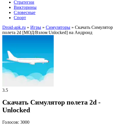
Стратегии
Викторины
Словесные
Спорт
Droid-apk.ru
»
Игры
»
Симуляторы
» Скачать Симулятор
полета 2d [МОД/Взлом Unlocked] на Андроид
3.5
Скачать Симулятор полета 2d -
Unlocked
Голосов: 3000