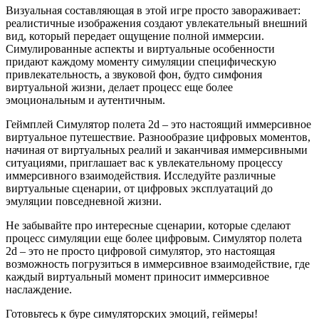
Визуальная составляющая в этой игре просто завораживает:
реалистичные изображения создают увлекательный внешний
вид, который передает ощущение полной иммерсии.
Симулированные аспекты и виртуальные особенности
придают каждому моменту симуляции специфическую
привлекательность, а звуковой фон, будто симфония
виртуальной жизни, делает процесс еще более
эмоциональным и аутентичным.
Геймплей Симулятор полета 2d – это настоящий иммерсивное
виртуальное путешествие. Разнообразие цифровых моментов,
начиная от виртуальных реалий и заканчивая иммерсивными
ситуациями, приглашает вас к увлекательному процессу
иммерсивного взаимодействия. Исследуйте различные
виртуальные сценарии, от цифровых эксплуатаций до
эмуляции повседневной жизни.
Не забывайте про интересные сценарии, которые сделают
процесс симуляции еще более цифровым. Симулятор полета
2d – это не просто цифровой симулятор, это настоящая
возможность погрузиться в иммерсивное взаимодействие, где
каждый виртуальный момент приносит иммерсивное
наслаждение.
Готовьтесь к буре симуляторских эмоций, геймеры!