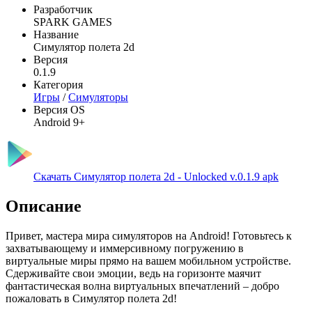
Разработчик
SPARK GAMES
Название
Симулятор полета 2d
Версия
0.1.9
Категория
Игры
/
Симуляторы
Версия OS
Android 9+
Скачать Симулятор полета 2d - Unlocked v.0.1.9 apk
Описание
Привет, мастера мира симуляторов на Android! Готовьтесь к
захватывающему и иммерсивному погружению в
виртуальные миры прямо на вашем мобильном устройстве.
Сдерживайте свои эмоции, ведь на горизонте маячит
фантастическая волна виртуальных впечатлений – добро
пожаловать в Симулятор полета 2d!