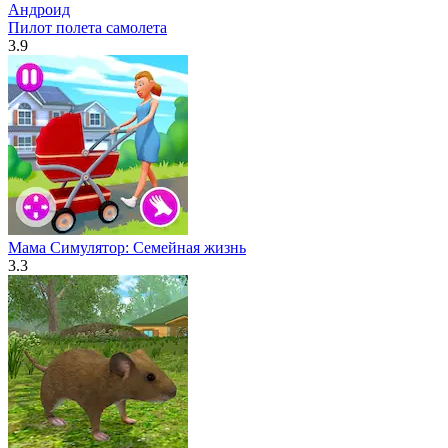
Пилот полета самолета
3.9
Мама Симулятор: Семейная жизнь
3.3