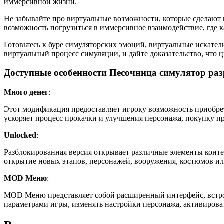
иммерсивной жизни.
Не забывайте про виртуальные возможности, которые сделают 
возможность погрузиться в иммерсивное взаимодействие, где
Готовьтесь к буре симуляторских эмоций, виртуальные искате
виртуальный процесс симуляции, и дайте доказательство, что
Доступные особенности Песочница симулятор раз
Много денег
:
Этот модификация предоставляет игроку возможность приобрет
ускоряет процесс прокачки и улучшения персонажа, покупку п
Unlocked
:
Разблокированная версия открывает различные элементы конте
открытие новых этапов, персонажей, вооружения, костюмов ил
MOD Меню
:
MOD Меню представляет собой расширенный интерфейс, встро
параметрами игры, изменять настройки персонажа, активиров