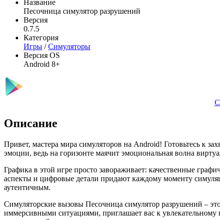
Название
Песочница симулятор разрушений
Версия
0.7.5
Категория
Игры
/
Симуляторы
Версия OS
Android 8+
С
Описание
Привет, мастера мира симуляторов на Android! Готовьтесь к 
эмоции, ведь на горизонте маячит эмоциональная волна вирту
Графика в этой игре просто завораживает: качественные гра
аспекты и цифровые детали придают каждому моменту симуляци
аутентичным.
Симуляторские вызовы Песочница симулятор разрушений – это
иммерсивными ситуациями, приглашает вас к увлекательному 