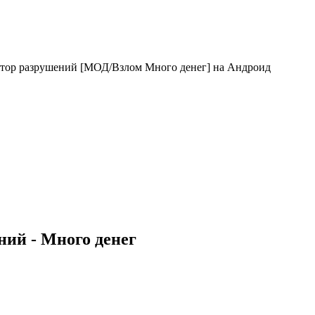
ятор разрушений [МОД/Взлом Много денег] на Андроид
ий - Много денег