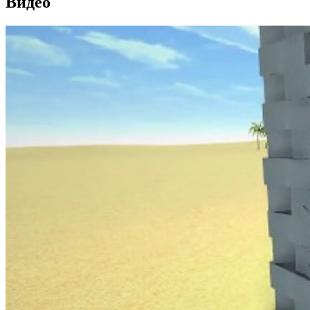
Видео