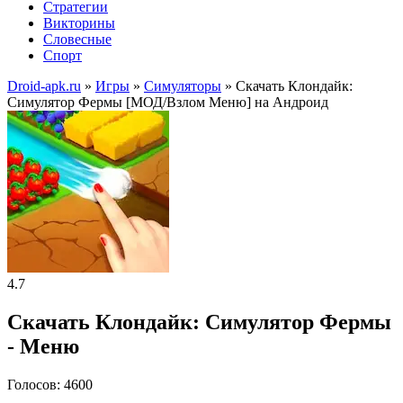
Стратегии
Викторины
Словесные
Спорт
Droid-apk.ru
»
Игры
»
Симуляторы
» Скачать Клондайк:
Симулятор Фермы [МОД/Взлом Меню] на Андроид
4.7
Скачать Клондайк: Симулятор Фермы
- Меню
Голосов: 4600