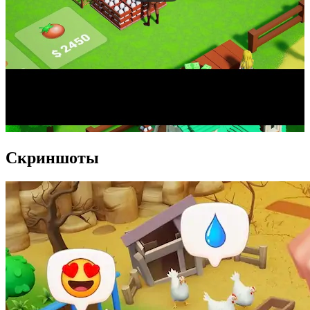
Скриншоты