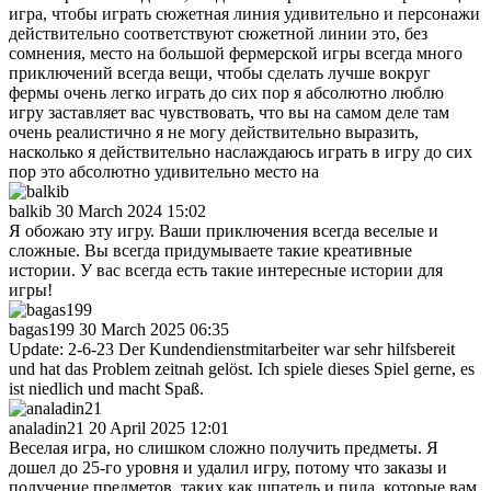
игра, чтобы играть сюжетная линия удивительно и персонажи
действительно соответствуют сюжетной линии это, без
сомнения, место на большой фермерской игры всегда много
приключений всегда вещи, чтобы сделать лучше вокруг
фермы очень легко играть до сих пор я абсолютно люблю
игру заставляет вас чувствовать, что вы на самом деле там
очень реалистично я не могу действительно выразить,
насколько я действительно наслаждаюсь играть в игру до сих
пор это абсолютно удивительно место на
balkib
30 March 2024 15:02
Я обожаю эту игру. Ваши приключения всегда веселые и
сложные. Вы всегда придумываете такие креативные
истории. У вас всегда есть такие интересные истории для
игры!
bagas199
30 March 2025 06:35
Update: 2-6-23 Der Kundendienstmitarbeiter war sehr hilfsbereit
und hat das Problem zeitnah gelöst. Ich spiele dieses Spiel gerne, es
ist niedlich und macht Spaß.
analadin21
20 April 2025 12:01
Веселая игра, но слишком сложно получить предметы. Я
дошел до 25-го уровня и удалил игру, потому что заказы и
получение предметов, таких как шпатель и пила, которые вам