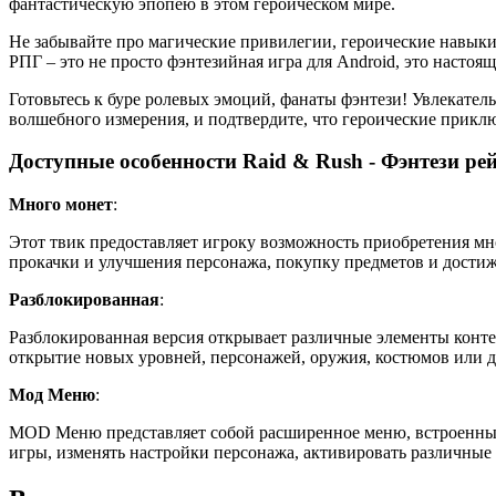
фантастическую эпопею в этом героическом мире.
Не забывайте про магические привилегии, героические навыки
РПГ – это не просто фэнтезийная игра для Android, это насто
Готовьтесь к буре ролевых эмоций, фанаты фэнтези! Увлекател
волшебного измерения, и подтвердите, что героические прик
Доступные особенности Raid & Rush - Фэнтези ре
Много монет
:
Этот твик предоставляет игроку возможность приобретения мн
прокачки и улучшения персонажа, покупку предметов и дости
Разблокированная
:
Разблокированная версия открывает различные элементы конте
открытие новых уровней, персонажей, оружия, костюмов или д
Мод Меню
:
MOD Меню представляет собой расширенное меню, встроенный
игры, изменять настройки персонажа, активировать различны