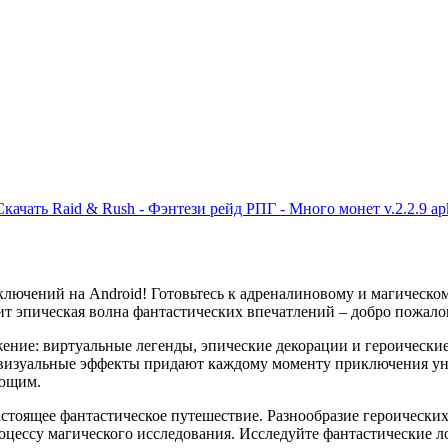
Скачать Raid & Rush - Фэнтези рейд РПГ - Много монет v.2.2.9 ap
ключений на Android! Готовьтесь к адреналиновому и магическ
чит эпическая волна фантастических впечатлений – добро пожало
жение: виртуальные легенды, эпические декорации и героическ
и визуальные эффекты придают каждому моменту приключения уни
ающим.
стоящее фантастическое путешествие. Разнообразие героических
цессу магического исследования. Исследуйте фантастические ло