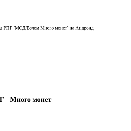
ейд РПГ [МОД/Взлом Много монет] на Андроид
Г - Много монет