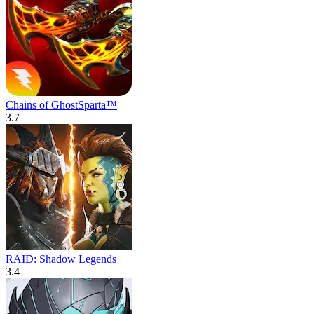
Chains of GhostSparta™
3.7
RAID: Shadow Legends
3.4