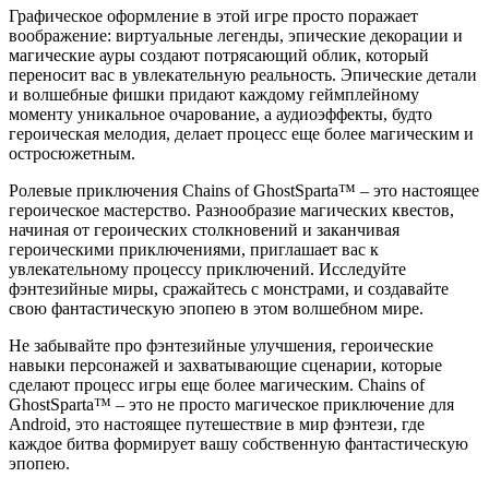
Графическое оформление в этой игре просто поражает
воображение: виртуальные легенды, эпические декорации и
магические ауры создают потрясающий облик, который
переносит вас в увлекательную реальность. Эпические детали
и волшебные фишки придают каждому геймплейному
моменту уникальное очарование, а аудиоэффекты, будто
героическая мелодия, делает процесс еще более магическим и
остросюжетным.
Ролевые приключения Chains of GhostSparta™ – это настоящее
героическое мастерство. Разнообразие магических квестов,
начиная от героических столкновений и заканчивая
героическими приключениями, приглашает вас к
увлекательному процессу приключений. Исследуйте
фэнтезийные миры, сражайтесь с монстрами, и создавайте
свою фантастическую эпопею в этом волшебном мире.
Не забывайте про фэнтезийные улучшения, героические
навыки персонажей и захватывающие сценарии, которые
сделают процесс игры еще более магическим. Chains of
GhostSparta™ – это не просто магическое приключение для
Android, это настоящее путешествие в мир фэнтези, где
каждое битва формирует вашу собственную фантастическую
эпопею.