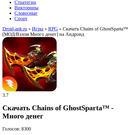
Стратегии
Викторины
Словесные
Спорт
Droid-apk.ru
»
Игры
»
RPG
» Скачать Chains of GhostSparta™
[МОД/Взлом Много денег] на Андроид
3.7
Скачать Chains of GhostSparta™ -
Много денег
Голосов: 8300