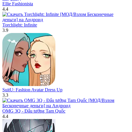
Ellie Fashionista
4.4
Torchlight: Infinite
3.9
SuitU: Fashion Avatar Dress Up
3.3
OMG 3Q - Đấu tướng Tam Quốc
4.4