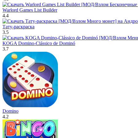
Warlord Games List Builder
4.4
Тату-раскраска
3.5
KOGA Domino-Clássico de Dominó
3.7
Domino
4.2