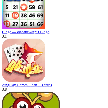
Bingo — офлайн-игры Bingo
3.1
ZingPlay Games: Shan, 13 cards
3.8