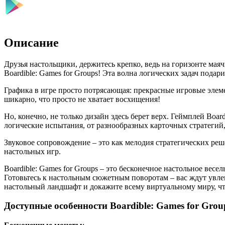
Описание
Друзья настольщики, держитесь крепко, ведь на горизонте маяч
Boardible: Games for Groups! Эта волна логических задач пода
Графика в игре просто потрясающая: прекрасные игровые элеме
шикарно, что просто не хватает восхищения!
Но, конечно, не только дизайн здесь берет верх. Геймплей Boar
логические испытания, от разнообразных карточных стратегий
Звуковое сопровождение – это как мелодия стратегических ре
настольных игр.
Boardible: Games for Groups – это бесконечное настольное весе
Готовьтесь к настольным сюжетным поворотам – вас ждут увле
настольный ландшафт и докажите всему виртуальному миру, чт
Доступные особенности Boardible: Games for Grou