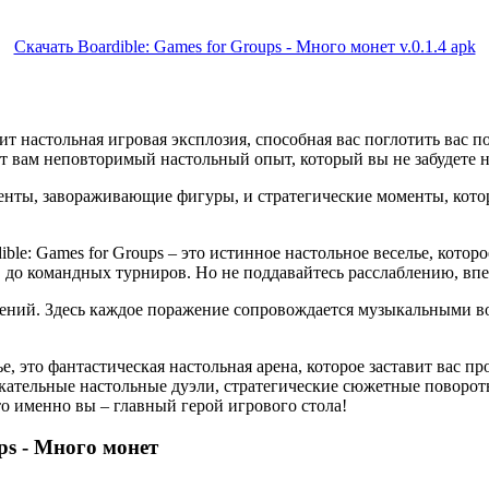
Скачать Boardible: Games for Groups - Много монет v.0.1.4 apk
ит настольная игровая эксплозия, способная вас поглотить вас п
рит вам неповторимый настольный опыт, который вы не забудете н
нты, завораживающие фигуры, и стратегические моменты, которы
dible: Games for Groups – это истинное настольное веселье, кото
, до командных турниров. Но не поддавайтесь расслаблению, вп
шений. Здесь каждое поражение сопровождается музыкальными в
лье, это фантастическая настольная арена, которое заставит вас 
кательные настольные дуэли, стратегические сюжетные поворот
о именно вы – главный герой игрового стола!
ps - Много монет