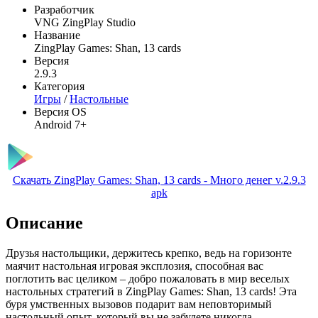
Разработчик
VNG ZingPlay Studio
Название
ZingPlay Games: Shan, 13 cards
Версия
2.9.3
Категория
Игры
/
Настольные
Версия OS
Android 7+
Скачать ZingPlay Games: Shan, 13 cards - Много денег v.2.9.3
apk
Описание
Друзья настольщики, держитесь крепко, ведь на горизонте
маячит настольная игровая эксплозия, способная вас
поглотить вас целиком – добро пожаловать в мир веселых
настольных стратегий в ZingPlay Games: Shan, 13 cards! Эта
буря умственных вызовов подарит вам неповторимый
настольный опыт, который вы не забудете никогда.