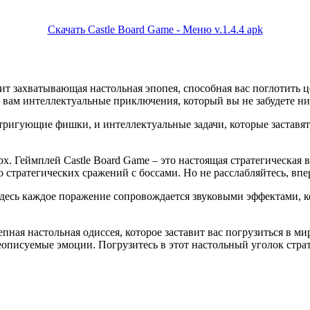
Скачать Castle Board Game - Меню v.1.4.4 apk
ит захватывающая настольная эпопея, способная вас поглотить ц
т вам интеллектуальные приключения, который вы не забудете ни 
ригующие фишки, и интеллектуальные задачи, которые заставят в
рх. Геймплей Castle Board Game – это настоящая стратегическая 
о стратегических сражений с боссами. Но не расслабляйтесь, впе
Здесь каждое поражение сопровождается звуковыми эффектами, 
лепная настольная одиссея, которое заставит вас погрузиться в 
еописуемые эмоции. Погрузитесь в этот настольный уголок стра