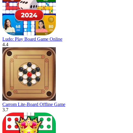
Ludo: Play Board Game Online
4.4
Carrom Lite-Board Offline Game
3.7