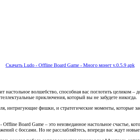
Скачать Ludo - Offline Board Game - Много монет v.0.5.9 apk
ит настольное волшебство, способная вас поглотить целиком – д
нтеллектуальные приключения, который вы не забудете никогда.
ля, интригующие фишки, и стратегические моменты, которые зас
 - Offline Board Game – это неизведанное настольное счастье, ко
ажений с боссами. Но не расслабляйтесь, впереди вас ждут новые