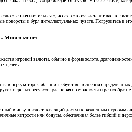
Здесь каждая победа сопровождается звуковыми эффектами, кото
 великолепная настольная одиссея, которое заставит вас погрузит
ые повороты и буря интеллектуальных чувств. Погрузитесь в э
 - Много монет
жества игровой валюты, обычно в форме золота, драгоценностей
ых целей.
нта в игре, которые обычно требуют выполнения определенных у
ругих игровых ресурсов, расширяя возможности и разнообразие
нный в игру, предоставляющий доступ к различным игровым оп
азличные хитрости или бонусы, обеспечивая более гибкий и пер