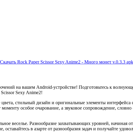
Скачать Rock Paper Scissor Sexy Anime2 - Много монет v.0.3.3 ap
чений на вашем Android-устройстве! Подготовьтесь к волнующ
Scissor Sexy Anime2!
цвета, стильный дизайн и оригинальные элементы интерфейса со
моменту особое очарование, а звуковое сопровождение, словно
уальное веселье. Разнообразие захватывающих уровней, начиная 
, оставайтесь в азарте от разнообразия задач и получайте удово