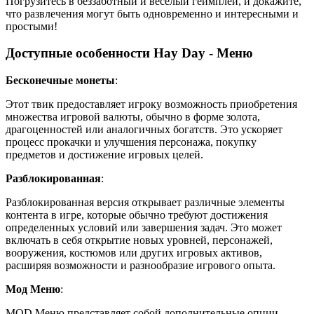
Погрузитесь в беззаботный и веселый геймплей, и докажите,
что развлечения могут быть одновременно и интересными и
простыми!
Доступные особенности Hay Day - Меню
Бесконечные монеты
:
Этот твик предоставляет игроку возможность приобретения
множества игровой валюты, обычно в форме золота,
драгоценностей или аналогичных богатств. Это ускоряет
процесс прокачки и улучшения персонажа, покупку
предметов и достижение игровых целей.
Разблокированная
:
Разблокированная версия открывает различные элементы
контента в игре, которые обычно требуют достижения
определенных условий или завершения задач. Это может
включать в себя открытие новых уровней, персонажей,
вооружения, костюмов или других игровых активов,
расширяя возможности и разнообразие игрового опыта.
Мод Меню
:
MOD Меню представляет собой дополнительные опции,