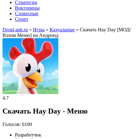
Стратегии
Викторины
Словесные
Спорт
Droid-apk.ru
»
Игры
»
Казуальные
» Скачать Hay Day [МОД/
Взлом Меню] на Андроид
4.7
Скачать Hay Day - Меню
Голосов: 6100
Разработчик