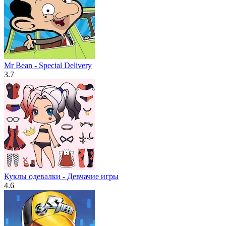
Mr Bean - Special Delivery
3.7
Куклы одевалки - Девчачие игры
4.6