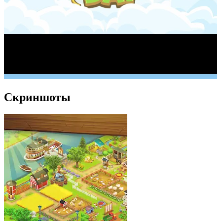
Скриншоты