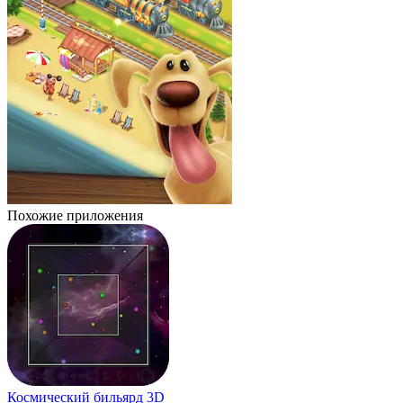
Похожие приложения
Космический бильярд 3D