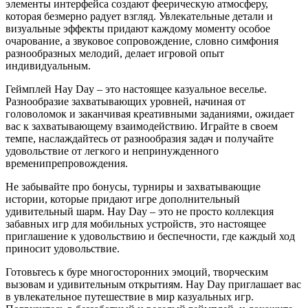
элементы интерфейса создают феерическую атмосферу,
которая безмерно радует взгляд. Увлекательные детали и
визуальные эффекты придают каждому моменту особое
очарование, а звуковое сопровождение, словно симфония
разнообразных мелодий, делает игровой опыт
индивидуальным.
Геймплей Hay Day – это настоящее казуальное веселье.
Разнообразие захватывающих уровней, начиная от
головоломок и заканчивая креативными заданиями, ожидает
вас к захватывающему взаимодействию. Играйте в своем
темпе, наслаждайтесь от разнообразия задач и получайте
удовольствие от легкого и непринужденного
временипрепровождения.
Не забывайте про бонусы, турниры и захватывающие
истории, которые придают игре дополнительный
удивительный шарм. Hay Day – это не просто коллекция
забавных игр для мобильных устройств, это настоящее
приглашение к удовольствию и беспечности, где каждый ход
приносит удовольствие.
Готовьтесь к буре многосторонних эмоций, творческим
вызовам и удивительным открытиям. Hay Day приглашает вас
в увлекательное путешествие в мир казуальных игр.