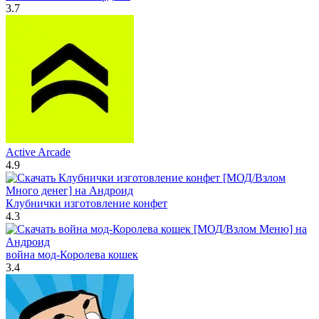
3.7
Active Arcade
4.9
Клубнички изготовление конфет
4.3
война мод-Королева кошек
3.4