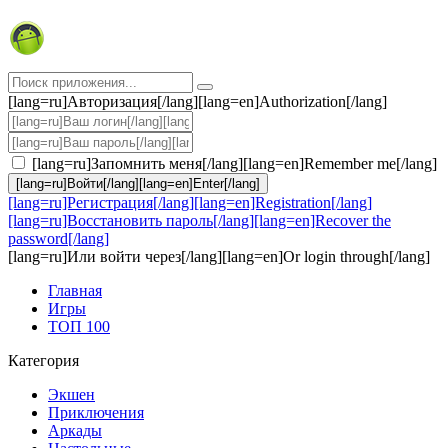
[lang=ru]Авторизация[/lang][lang=en]Authorization[/lang]
[lang=ru]Запомнить меня[/lang][lang=en]Remember me[/lang]
[lang=ru]Войти[/lang][lang=en]Enter[/lang]
[lang=ru]Регистрация[/lang][lang=en]Registration[/lang]
[lang=ru]Восстановить пароль[/lang][lang=en]Recover the
password[/lang]
[lang=ru]Или войти через[/lang][lang=en]Or login through[/lang]
Главная
Игры
ТОП 100
Категория
Экшен
Приключения
Аркады