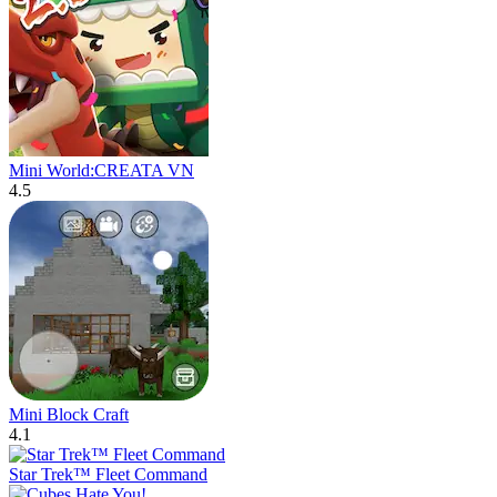
Mini World:CREATA VN
4.5
Mini Block Craft
4.1
Star Trek™ Fleet Command