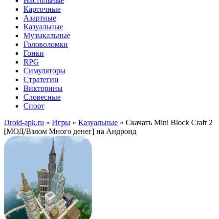
Настольные
Карточные
Азартные
Казуальные
Музыкальные
Головоломки
Гонки
RPG
Симуляторы
Стратегии
Викторины
Словесные
Спорт
Droid-apk.ru
»
Игры
»
Казуальные
» Скачать Mini Block Craft 2
[МОД/Взлом Много денег] на Андроид