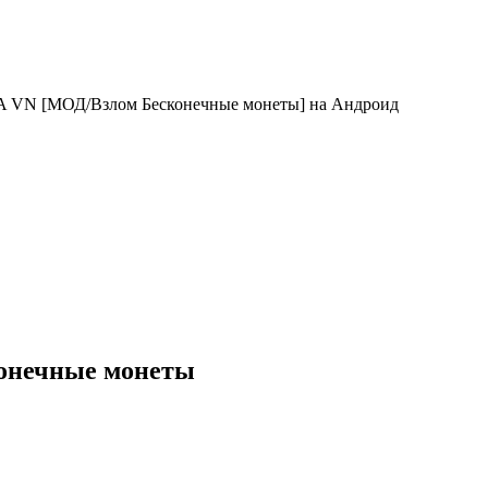
A VN [МОД/Взлом Бесконечные монеты] на Андроид
конечные монеты