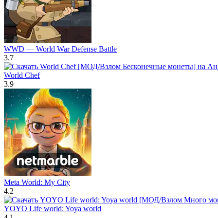
WWD — World War Defense Battle
3.7
World Chef
3.9
Meta World: My City
4.2
YOYO Life world: Yoya world
4.1