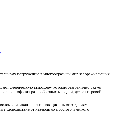
k
кательному погружению в многообразный мир завораживающих
дают феерическую атмосферу, которая безгранично радует
 словно симфония разнообразных мелодий, делает игровой
ловоломок и заканчивая инновационными заданиями,
те удовольствие от невероятно простого и легкого