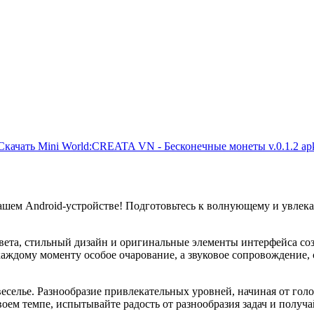
Скачать Mini World:CREATA VN - Бесконечные монеты v.0.1.2 ap
ашем Android-устройстве! Подготовьтесь к волнующему и увле
ета, стильный дизайн и оригинальные элементы интерфейса соз
каждому моменту особое очарование, а звуковое сопровождение,
еселье. Разнообразие привлекательных уровней, начиная от го
ем темпе, испытывайте радость от разнообразия задач и получай