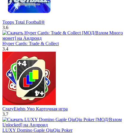
Topps Total Football®
3.6
Hyper Cards: Trade & Collect
3.4
CrazyEights Уно Карточная игра
3.7
LUXY Domino Gaple QiuQiu Poker