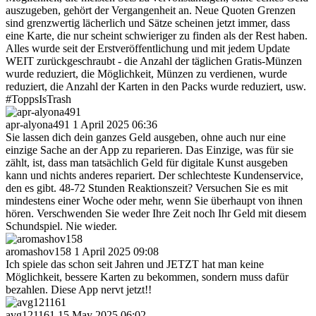
auszugeben, gehört der Vergangenheit an. Neue Quoten Grenzen
sind grenzwertig lächerlich und Sätze scheinen jetzt immer, dass
eine Karte, die nur scheint schwieriger zu finden als der Rest haben.
Alles wurde seit der Erstveröffentlichung und mit jedem Update
WEIT zurückgeschraubt - die Anzahl der täglichen Gratis-Münzen
wurde reduziert, die Möglichkeit, Münzen zu verdienen, wurde
reduziert, die Anzahl der Karten in den Packs wurde reduziert, usw.
#ToppsIsTrash
apr-alyona491
1 April 2025 06:36
Sie lassen dich dein ganzes Geld ausgeben, ohne auch nur eine
einzige Sache an der App zu reparieren. Das Einzige, was für sie
zählt, ist, dass man tatsächlich Geld für digitale Kunst ausgeben
kann und nichts anderes repariert. Der schlechteste Kundenservice,
den es gibt. 48-72 Stunden Reaktionszeit? Versuchen Sie es mit
mindestens einer Woche oder mehr, wenn Sie überhaupt von ihnen
hören. Verschwenden Sie weder Ihre Zeit noch Ihr Geld mit diesem
Schundspiel. Nie wieder.
aromashov158
1 April 2025 09:08
Ich spiele das schon seit Jahren und JETZT hat man keine
Möglichkeit, bessere Karten zu bekommen, sondern muss dafür
bezahlen. Diese App nervt jetzt!!
avg121161
15 May 2025 06:02