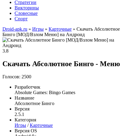
Стратегии
Викторины
Словесные
Спорт
Droid-apk.ru
»
Игры
»
Карточные
» Скачать Абсолютное
Бинго [МОД/Взлом Меню] на Андроид
3.8
Скачать Абсолютное Бинго - Меню
Голосов: 2500
Разработчик
Absolute Games: Bingo Games
Название
Абсолютное Бинго
Версия
2.5.1
Категория
Игры
/
Карточные
Версия OS