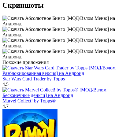
Скриншоты
Похожие приложения
Star Wars Card Trader by Topps
4.5
Marvel Collect! by Topps®
4.7