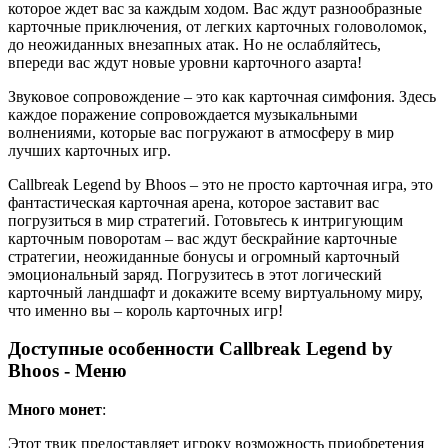
которое ждет вас за каждым ходом. Вас ждут разнообразные
карточные приключения, от легких карточных головоломок,
до неожиданных внезапных атак. Но не ослабляйтесь,
впереди вас ждут новые уровни карточного азарта!
Звуковое сопровождение – это как карточная симфония. Здесь
каждое поражение сопровождается музыкальными
волнениями, которые вас погружают в атмосферу в мир
лучших карточных игр.
Callbreak Legend by Bhoos – это не просто карточная игра, это
фантастическая карточная арена, которое заставит вас
погрузиться в мир стратегий. Готовьтесь к интригующим
карточным поворотам – вас ждут бескрайние карточные
стратегии, неожиданные бонусы и огромный карточный
эмоциональный заряд. Погрузитесь в этот логический
карточный ландшафт и докажите всему виртуальному миру,
что именно вы – король карточных игр!
Доступные особенности Callbreak Legend by
Bhoos - Меню
Много монет
:
Этот твик предоставляет игроку возможность приобретения