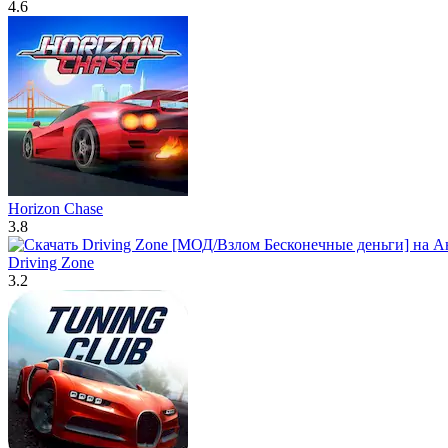
4.6
Horizon Chase
3.8
Driving Zone
3.2