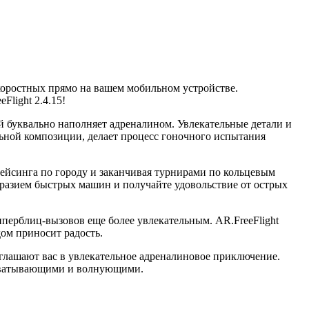
коростных прямо на вашем мобильном устройстве.
light 2.4.15!
й буквально наполняет адреналином. Увлекательные детали и
льной композиции, делает процесс гоночного испытания
-рейсинга по городу и заканчивая турнирами по кольцевым
бразием быстрых машин и получайте удовольствие от острых
перблиц-вызовов еще более увлекательным. AR.FreeFlight
дом приносит радость.
иглашают вас в увлекательное адреналиновое приключение.
ахватывающими и волнующими.