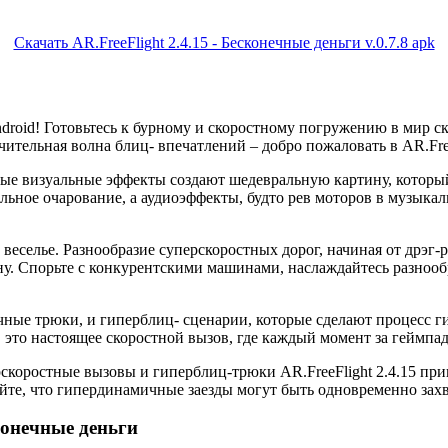
Скачать AR.FreeFlight 2.4.15 - Бесконечные деньги v.0.7.8 apk
droid! Готовьтесь к бурному и скоростному погружению в мир с
ительная волна блиц- впечатлений – добро пожаловать в AR.FreeF
утые визуальные эффекты создают шедевральную картину, которы
ьное очарование, а аудиоэффекты, будто рев моторов в музыка
е веселье. Разнообразие суперскоростных дорог, начиная от дрэг
ону. Спорьте с конкурентскими машинами, наслаждайтесь разноо
ые трюки, и гиперблиц- сценарии, которые сделают процесс ги
d, это настоящее скоростной вызов, где каждый момент за геймпа
рскоростные вызовы и гиперблиц-трюки AR.FreeFlight 2.4.15 пр
уйте, что гипердинамичные заезды могут быть одновременно з
сконечные деньги