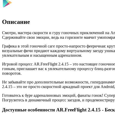
Описание
Смотри, мастера скорости и гуру гоночных приключений на An
Сдерживайте свои эмоции, ведь на горизонте маячит умопомрач
Графика в этой гоночной саге просто-напросто фееричная: кр
визуальные фичи придают каждому виртуальному заезду уникал
увлекательным и насыщенным адреналином.
Игровой процесс AR.FreeFlight 2.4.15 – это настоящее гоночно
гонкам, приглашает вас к увлекательному процессу блиц-разг
поворотов.
Не забывайте про дополнительные возможности, гипердинамичн
2.4.15 – это не просто скоростной аркадный проект для Androi
Готовьтесь к буре адреналиновых эмоций, фанаты гонок! Супе
Погрузитесь в динамичный процесс заездов, и продемонстрир
Доступные особенности AR.FreeFlight 2.4.15 - Бе