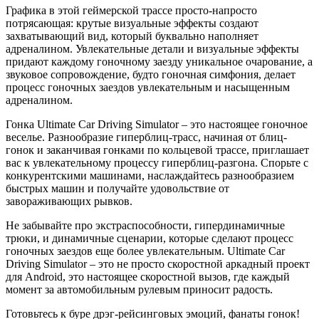
Графика в этой геймерской трассе просто-напросто
потрясающая: крутые визуальные эффекты создают
захватывающий вид, который буквально наполняет
адреналином. Увлекательные детали и визуальные эффекты
придают каждому гоночному заезду уникальное очарование, а
звуковое сопровождение, будто гоночная симфония, делает
процесс гоночных заездов увлекательным и насыщенным
адреналином.
Гонка Ultimate Car Driving Simulator – это настоящее гоночное
веселье. Разнообразие гиперблиц-трасс, начиная от блиц-
гонок и заканчивая гонками по кольцевой трассе, приглашает
вас к увлекательному процессу гиперблиц-разгона. Спорьте с
конкурентскими машинами, наслаждайтесь разнообразием
быстрых машин и получайте удовольствие от
завораживающих рывков.
Не забывайте про экстраспособности, гипердинамичные
трюки, и динамичные сценарии, которые сделают процесс
гоночных заездов еще более увлекательным. Ultimate Car
Driving Simulator – это не просто скоростной аркадный проект
для Android, это настоящее скоростной вызов, где каждый
момент за автомобильным рулевым приносит радость.
Готовьтесь к буре дрэг-рейсинговых эмоций, фанаты гонок!