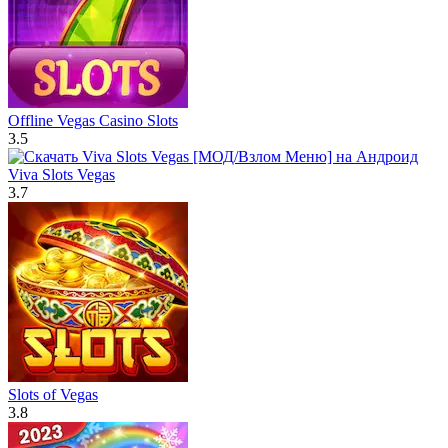
Offline Vegas Casino Slots
3.5
Viva Slots Vegas
3.7
Slots of Vegas
3.8