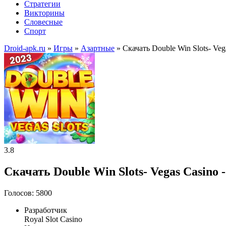
Стратегии
Викторины
Словесные
Спорт
Droid-apk.ru
»
Игры
»
Азартные
» Скачать Double Win Slots- Ve
3.8
Скачать Double Win Slots- Vegas Casino 
Голосов: 5800
Разработчик
Royal Slot Casino