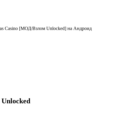
gas Casino [МОД/Взлом Unlocked] на Андроид
- Unlocked