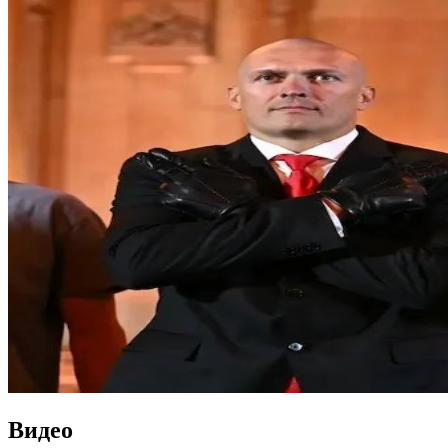
Видео