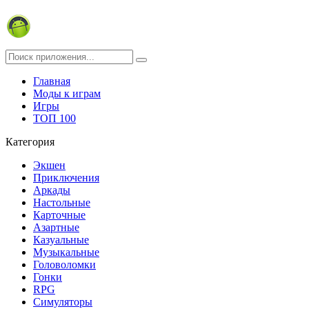
Главная
Моды к играм
Игры
ТОП 100
Категория
Экшен
Приключения
Аркады
Настольные
Карточные
Азартные
Казуальные
Музыкальные
Головоломки
Гонки
RPG
Симуляторы