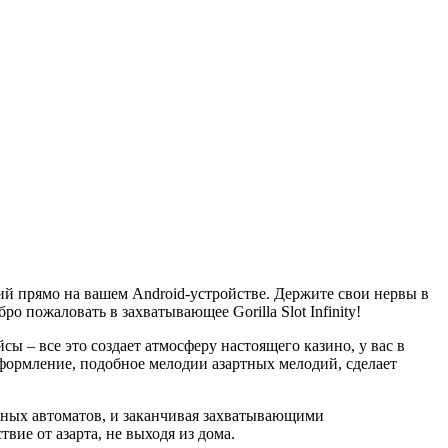
й прямо на вашем Android-устройстве. Держите свои нервы в
о пожаловать в захватывающее Gorilla Slot Infinity!
 – все это создает атмосферу настоящего казино, у вас в
формление, подобное мелодии азартных мелодий, сделает
ионных автоматов, и заканчивая захватывающими
вие от азарта, не выходя из дома.