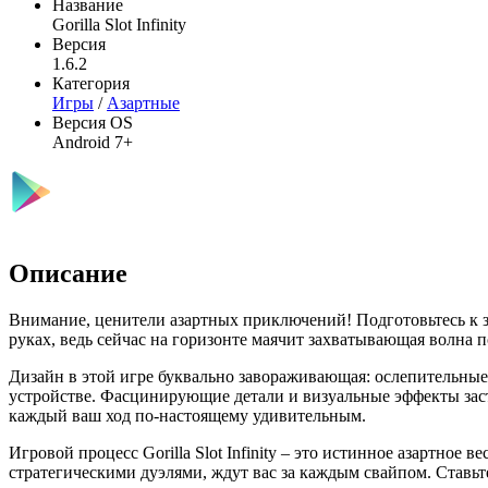
Название
Gorilla Slot Infinity
Версия
1.6.2
Категория
Игры
/
Азартные
Версия OS
Android 7+
Описание
Внимание, ценители азартных приключений! Подготовьтесь к 
руках, ведь сейчас на горизонте маячит захватывающая волна п
Дизайн в этой игре буквально завораживающая: ослепительные 
устройстве. Фасцинирующие детали и визуальные эффекты заст
каждый ваш ход по-настоящему удивительным.
Игровой процесс Gorilla Slot Infinity – это истинное азартно
стратегическими дуэлями, ждут вас за каждым свайпом. Ставьте 