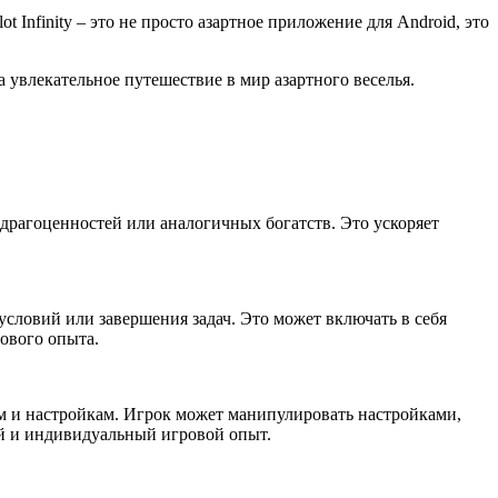
Infinity – это не просто азартное приложение для Android, это
а увлекательное путешествие в мир азартного веселья.
драгоценностей или аналогичных богатств. Это ускоряет
словий или завершения задач. Это может включать в себя
ового опыта.
 и настройкам. Игрок может манипулировать настройками,
ий и индивидуальный игровой опыт.