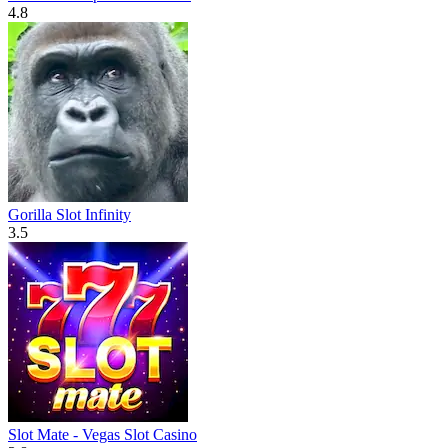
4.8
Gorilla Slot Infinity
3.5
Slot Mate - Vegas Slot Casino