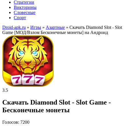
Стратегии
Викторины
Словесные
Спорт
Droid-apk.ru
»
Игры
»
Азартные
» Скачать Diamond Slot - Slot
Game [МОД/Взлом Бесконечные монеты] на Андроид
3.5
Скачать Diamond Slot - Slot Game -
Бесконечные монеты
Голосов: 7200