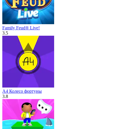
Family Feud® Live!
3.5
А4 Колесо фортуны
3.8