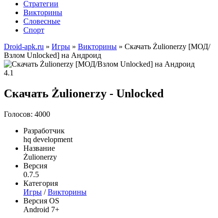
Стратегии
Викторины
Словесные
Спорт
Droid-apk.ru
»
Игры
»
Викторины
» Скачать Żulionerzy [МОД/
Взлом Unlocked] на Андроид
4.1
Скачать Żulionerzy - Unlocked
Голосов: 4000
Разработчик
hq development
Название
Żulionerzy
Версия
0.7.5
Категория
Игры
/
Викторины
Версия OS
Android 7+