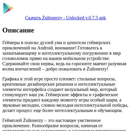
Скачать Żulionerzy - Unlocked v.0.7.5 apk
Описание
Геймеры в поиске дуэлей ума и ценители геймерских
приключений на Android, внимание! Готовьтесь к
захватывающему и интеллектуальному погружению в мир
головоломок прямо на вашем мобильном устройстве.
Сдерживайте свои нервы, ведь на горизонте маячит разумная
волна впечатлений – добро пожаловать в Żulionerzy!
Графика в этой игре просто пленяет: стильные вопросы,
креативные дизайнерские решения и интеллектуальные
элементы интерфейса создают визуальный мир, который
стимулирует ваш ум. Геймерские эффекты и графические
элементы придают каждому моменту игры особый шарм, а
звуковые мелодии, словно мелодия интеллектуальной победы,
делает процесс еще более интеллектуальным и обучающим.
Геймплей Żulionerzy – это настоящее умственное
приключение. Разнообразие вопросов, начиная от
интеллектуальных головоломок и заканчивая тематическими