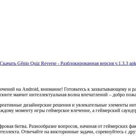
Скачать Gênio Quiz Reverse - Разблокированная версия v.1.3.3 ap
ючений на Android, внимание! Готовьтесь к захватывающему и 
зонте маячит интеллектуальная волна впечатлений – добро пожал
 креативные дизайнерские решения и увлекательные элементы и
дому моменту игры геймерское влечение, а геймерский саундтре
фровая битва. Разнообразие вопросов, начиная от геймерских ф
теллекта. Отвечайте на викторинные задачи, соревнуйтесь с др