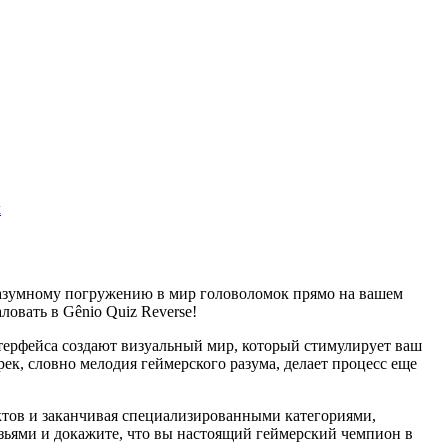
k
разумному погружению в мир головоломок прямо на вашем
овать в Gênio Quiz Reverse!
нтерфейса создают визуальный мир, который стимулирует ваш
к, словно мелодия геймерского разума, делает процесс еще
актов и заканчивая специализированными категориями,
узьями и докажите, что вы настоящий геймерский чемпион в