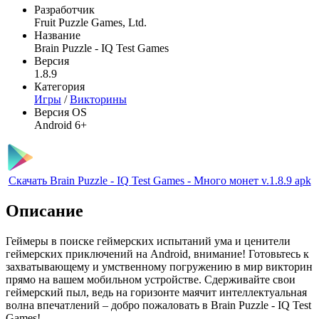
Разработчик
Fruit Puzzle Games, Ltd.
Название
Brain Puzzle - IQ Test Games
Версия
1.8.9
Категория
Игры
/
Викторины
Версия OS
Android 6+
Скачать Brain Puzzle - IQ Test Games - Много монет v.1.8.9 apk
Описание
Геймеры в поиске геймерских испытаний ума и ценители
геймерских приключений на Android, внимание! Готовьтесь к
захватывающему и умственному погружению в мир викторин
прямо на вашем мобильном устройстве. Сдерживайте свои
геймерский пыл, ведь на горизонте маячит интеллектуальная
волна впечатлений – добро пожаловать в Brain Puzzle - IQ Test
Games!