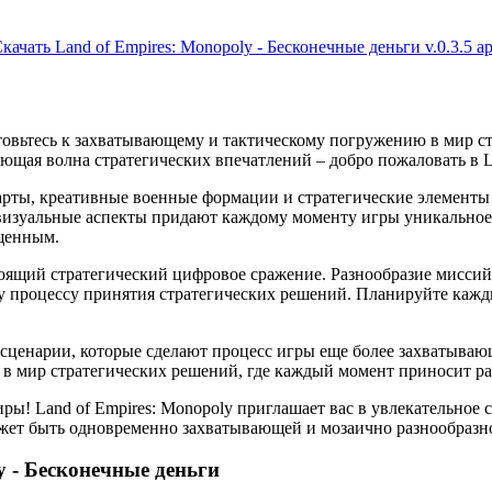
качать Land of Empires: Monopoly - Бесконечные деньги v.0.3.5 a
товьтесь к захватывающему и тактическому погружению в мир с
ющая волна стратегических впечатлений – добро пожаловать в La
карты, креативные военные формации и стратегические элементы
изуальные аспекты придают каждому моменту игры уникальное о
ыщенным.
тоящий стратегический цифровое сражение. Разнообразие миссий,
у процессу принятия стратегических решений. Планируйте кажды
 сценарии, которые сделают процесс игры еще более захватывающ
я в мир стратегических решений, где каждый момент приносит ра
ры! Land of Empires: Monopoly приглашает вас в увлекательное 
может быть одновременно захватывающей и мозаично разнообразн
y - Бесконечные деньги