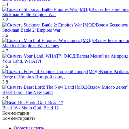
3.4
Stickman Battle Empires War
3.2
Stickman Battle 2: Empires War
3.6
March of Empires: War Games
4.7
Your Land. WHAT?!
3.6
Forge of Empires Построй город
3.8
Beast Lord: The New Land
3.9
Bead 16 - Sholo Guti, Bead 12
Комментарии
Комментировать
Обратная связь