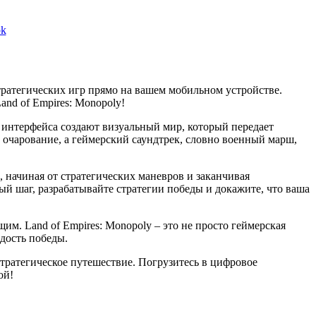
pk
тратегических игр прямо на вашем мобильном устройстве.
nd of Empires: Monopoly!
 интерфейса создают визуальный мир, который передает
чарование, а геймерский саундтрек, словно военный марш,
 начиная от стратегических маневров и заканчивая
й шаг, разрабатывайте стратегии победы и докажите, что ваша
им. Land of Empires: Monopoly – это не просто геймерская
дость победы.
стратегическое путешествие. Погрузитесь в цифровое
ой!