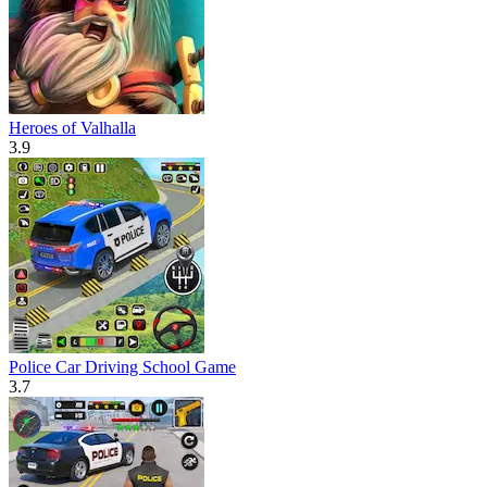
Heroes of Valhalla
3.9
Police Car Driving School Game
3.7