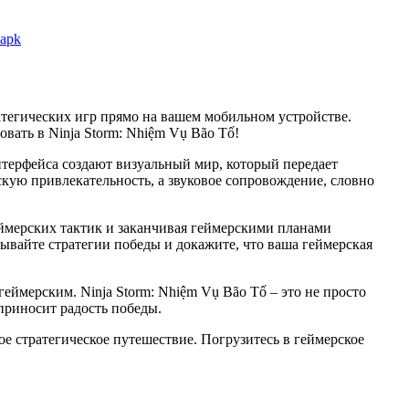
 apk
атегических игр прямо на вашем мобильном устройстве.
вать в Ninja Storm: Nhiệm Vụ Bão Tố!
нтерфейса создают визуальный мир, который передает
ую привлекательность, а звуковое сопровождение, словно
еймерских тактик и заканчивая геймерскими планами
ывайте стратегии победы и докажите, что ваша геймерская
еймерским. Ninja Storm: Nhiệm Vụ Bão Tố – это не просто
приносит радость победы.
ое стратегическое путешествие. Погрузитесь в геймерское