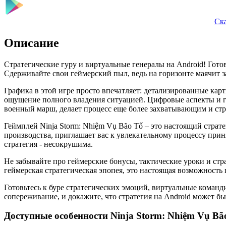
Ска
Описание
Стратегические гуру и виртуальные генералы на Android! Гот
Сдерживайте свои геймерский пыл, ведь на горизонте маячит з
Графика в этой игре просто впечатляет: детализированные ка
ощущение полного владения ситуацией. Цифровые аспекты и г
военный марш, делает процесс еще более захватывающим и ст
Геймплей Ninja Storm: Nhiệm Vụ Bão Tố – это настоящий страт
производства, приглашает вас к увлекательному процессу прин
стратегия - несокрушима.
Не забывайте про геймерские бонусы, тактические уроки и стра
геймерская стратегическая эпопея, это настоящая возможность
Готовьтесь к буре стратегических эмоций, виртуальные команди
сопереживание, и докажите, что стратегия на Android может 
Доступные особенности Ninja Storm: Nhiệm Vụ Bã