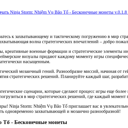
чать Ninja Storm: Nhiệm Vụ Bão Tố - Бесконечные монеты v.0.1.8
овьтесь к захватывающему и тактическому погружению в мир стр
ахватывающая волна стратегических впечатлений – добро пожало
рты, креативные военные формации и стратегические элементы и
еймерские визуалы придают каждому моменту игры специфическ
ратегически насыщенным.
егический мозаичный гений. Разнообразие миссий, начиная от г
ятия стратегических решений. Планируйте каждый шаг, разрабат
тегические сценарии, которые сделают процесс игры еще более г
 погрузиться в мир стратегических решений, где каждый момент 
ры! Ninja Storm: Nhiệm Vụ Bão Tố приглашает вас в увлекательн
быть одновременно захватывающей и мозаично разнообразной!
o Tố - Бесконечные монеты