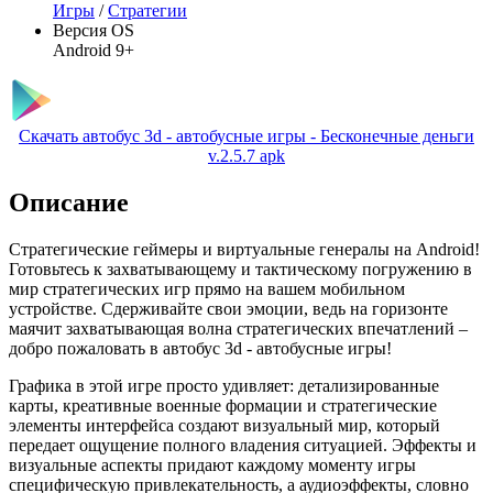
Игры
/
Стратегии
Версия OS
Android 9+
Скачать автобус 3d - автобусные игры - Бесконечные деньги
v.2.5.7 apk
Описание
Стратегические геймеры и виртуальные генералы на Android!
Готовьтесь к захватывающему и тактическому погружению в
мир стратегических игр прямо на вашем мобильном
устройстве. Сдерживайте свои эмоции, ведь на горизонте
маячит захватывающая волна стратегических впечатлений –
добро пожаловать в автобус 3d - автобусные игры!
Графика в этой игре просто удивляет: детализированные
карты, креативные военные формации и стратегические
элементы интерфейса создают визуальный мир, который
передает ощущение полного владения ситуацией. Эффекты и
визуальные аспекты придают каждому моменту игры
специфическую привлекательность, а аудиоэффекты, словно