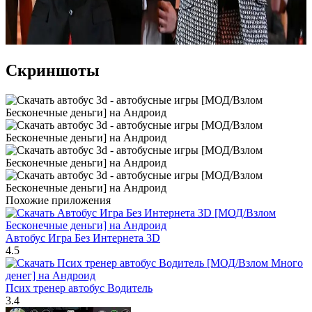
Скриншоты
Похожие приложения
Автобус Игра Без Интернета 3D
4.5
Псих тренер автобус Водитель
3.4