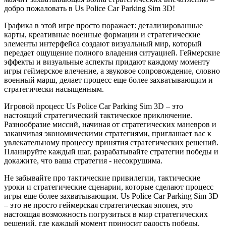
добро пожаловать в Us Police Car Parking Sim 3D!
Графика в этой игре просто поражает: детализированные
карты, креативные военные формации и стратегические
элементы интерфейса создают визуальный мир, который
передает ощущение полного владения ситуацией. Геймерские
эффекты и визуальные аспекты придают каждому моменту
игры геймерское влечение, а звуковое сопровождение, словно
военный марш, делает процесс еще более захватывающим и
стратегически насыщенным.
Игровой процесс Us Police Car Parking Sim 3D – это
настоящий стратегический тактическое приключение.
Разнообразие миссий, начиная от стратегических маневров и
заканчивая экономическими стратегиями, приглашает вас к
увлекательному процессу принятия стратегических решений.
Планируйте каждый шаг, разрабатывайте стратегии победы и
докажите, что ваша стратегия - несокрушима.
Не забывайте про тактические привилегии, тактические
уроки и стратегические сценарии, которые сделают процесс
игры еще более захватывающим. Us Police Car Parking Sim 3D
– это не просто геймерская стратегическая эпопея, это
настоящая возможность погрузиться в мир стратегических
решений, где каждый момент приносит радость победы.