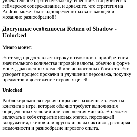
увлекательное стратегическое путешествие. Погрузитесь в
геймерское сопереживание, и докажите, что стратегия на
Android может быть одновременно захватывающей и
мозаично разнообразной!
Доступные особенности Return of Shadow -
Unlocked
Много монет
:
Этот мод предоставляет игроку возможность приобретения
значительного количества игровой валюты, обычно в форме
монет, драгоценных камней или аналогичных богатств. Это
ускоряет процесс прокачки и улучшения персонажа, покупку
предметов и достижение игровых целей.
Unlocked
:
Разблокированная версия открывает различные элементы
контента в игре, которые обычно требуют выполнения
определенных условий или завершения миссий. Это может
включать в себя открытие новых этапов, персонажей,
вооружения, скинов или других игровых активов, расширяя
возможности и разнообразие игрового опыта.