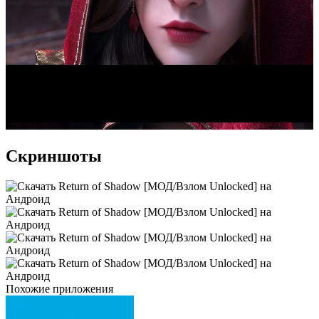
Скриншоты
Похожие приложения