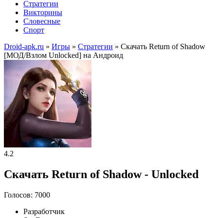
Стратегии
Викторины
Словесные
Спорт
Droid-apk.ru
»
Игры
»
Стратегии
» Скачать Return of Shadow
[МОД/Взлом Unlocked] на Андроид
4.2
Скачать Return of Shadow - Unlocked
Голосов: 7000
Разработчик