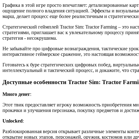
Графика в этой игре просто впечатляет: детализированные ка
ощущение полного владения ситуацией. Эффекты и визуальные
марш, делает процесс еще более реалистичным и стратегичес
Стратегический геймплей Tractor Sim: Tractor Farming – это 
стратегиями, приглашает вас к увлекательному процессу приня
стратегия - несокрушима.
Не забывайте про цифровые вознаграждения, тактические уроки 
интерактивное геймерское сражение, это настоящая возможнос
Готовьтесь к буре стратегических цифровых побед, виртуальные
интеллектуальный и тактический процесс, и докажите, что ст
Доступные особенности Tractor Sim: Tractor Farm
Много денег
:
Этот твик предоставляет игроку возможность приобретения мн
прокачки и улучшения персонажа, покупку предметов и дости
Unlocked
:
Разблокированная версия открывает различные элементы конте
открытие новых этапов, персонажей, оружия, костюмов или др