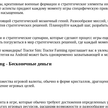
рты, креативные военные формации и стратегические элементы и
 аспекты придают каждому моменту игры специфическую привле
ки насыщенным.
настоящий стратегический мозаичный гений. Разнообразие миссий
тия стратегических решений. Планируйте каждый шаг, разрабаты
и стратегические сценарии, которые сделают процесс игры еще бо
ть погрузиться в мир стратегических решений, где каждый моме
 командиры! Tractor Sim: Tractor Farming приглашает вас в увле
ратегия на Android может быть одновременно захватывающей и м
ing - Бесконечные деньги
ожества игровой валюты, обычно в форме кристаллов, драгоценн
жение игровых целей.
нта в игре, которые обычно требуют достижения определенных у
угих игровых ресурсов, расширяя возможности и разнообразие и