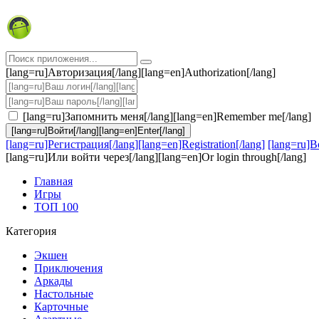
[lang=ru]Авторизация[/lang][lang=en]Authorization[/lang]
[lang=ru]Запомнить меня[/lang][lang=en]Remember me[/lang]
[lang=ru]Войти[/lang][lang=en]Enter[/lang]
[lang=ru]Регистрация[/lang][lang=en]Registration[/lang]
[lang=ru]В
[lang=ru]Или войти через[/lang][lang=en]Or login through[/lang]
Главная
Игры
ТОП 100
Категория
Экшен
Приключения
Аркады
Настольные
Карточные