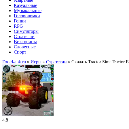
Азартные
Казуальные
Музыкальные
Головоломки
Гонки
RPG
Симуляторы
Стратегии
Викторины
Словесные
Спорт
Droid-apk.ru
»
Игры
»
Стратегии
» Скачать Tractor Sim: Tracto
4.8