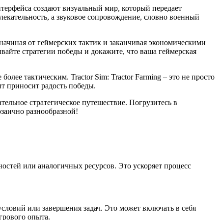
нтерфейса создают визуальный мир, который передает
кательность, а звуковое сопровождение, словно военный
, начиная от геймерских тактик и заканчивая экономическими
вайте стратегии победы и докажите, что ваша геймерская
лее тактическим. Tractor Sim: Tractor Farming – это не просто
нт приносит радость победы.
кательное стратегическое путешествие. Погрузитесь в
озаично разнообразной!
остей или аналогичных ресурсов. Это ускоряет процесс
словий или завершения задач. Это может включать в себя
грового опыта.