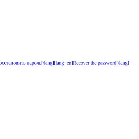
осстановить пароль[/lang][lang=en]Recover the password[/lang]