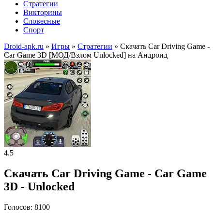
Стратегии
Викторины
Словесные
Спорт
Droid-apk.ru
»
Игры
»
Стратегии
» Скачать Car Driving Game -
Car Game 3D [МОД/Взлом Unlocked] на Андроид
4.5
Скачать Car Driving Game - Car Game
3D - Unlocked
Голосов: 8100