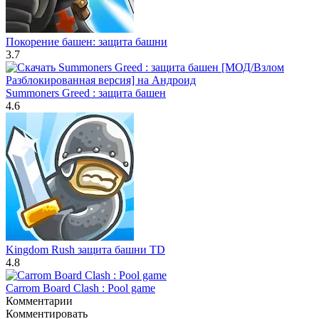
Покорение башен: защита башни
3.7
Summoners Greed : защита башен
4.6
Kingdom Rush защита башни TD
4.8
Carrom Board Clash : Pool game
Комментарии
Комментировать