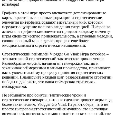
ютюбера!
Графика в этой игре просто впечатляет: детализированные
карты, креативные военные формации и стратегические
элементы интерфейса создают визуальный мир, который
передает ощущение полного владения ситуацией. Цифровые
аспекты и графические элементы придают каждому моменту
игры специфическую привлекательность, а звуковые мелодии,
словно военный марш, делает процесс еще более
эмоциональным и стратегически насыщенным.
Стратегический геймплей Vlogger Go Viral: Игра ютюбера –
это настоящий стратегический тактическое приключение.
Разнообразие миссий, начиная от геймерских тактик и
заканчивая геймерскими планами производства, приглашает
вас к увлекательному процессу принятия стратегических
решений. Планируйте каждый шаг, разрабатывайте стратегии
победы и докажите, что ваша геймерская стратегия -
несокрушима.
Не забывайте про бонусы, тактические уроки и
стратегические сценарии, которые сделают процесс игры еще
более тактическим. Vlogger Go Viral: Игра ютюбера – это не
просто цифровой стратегический симулятор, это настоящая
возможность погрузиться в мир стратегических решений, где