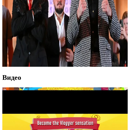
Видео