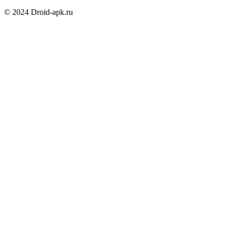
© 2024 Droid-apk.ru