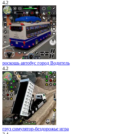
4.2
роскошь автобус город Водитель
4.2
груз симулятор-бездорожье игра