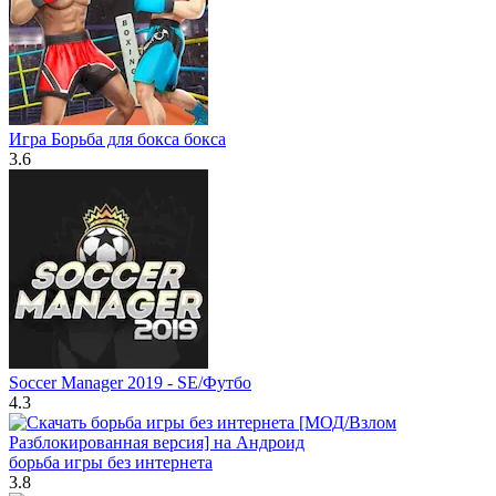
Игра Борьба для бокса бокса
3.6
Soccer Manager 2019 - SE/Футбо
4.3
борьба игры без интернета
3.8