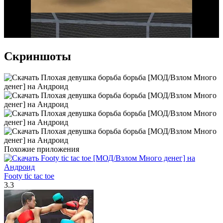
Скриншоты
Похожие приложения
Footy tic tac toe
3.3