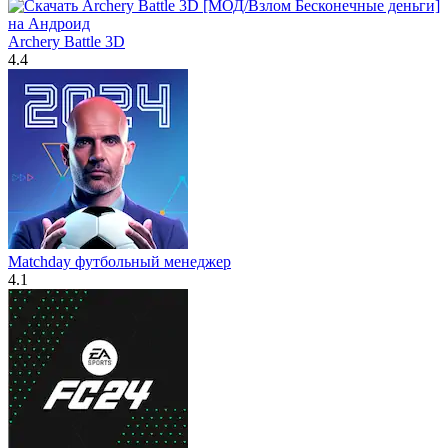
Archery Battle 3D
4.4
Matchday футбольный менеджер
4.1