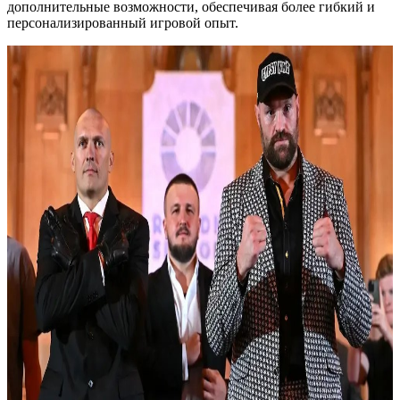
дополнительные возможности, обеспечивая более гибкий и
персонализированный игровой опыт.