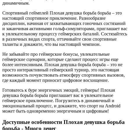
динамичным.
Спортивный геймплей Плохая девушка борьба борьба – это
настоящий спортивное приключение. Разнообразие
дисциплин, начиная от захватывающих гоночных состязаний
и заканчивая активными гольф-симуляторами, приглашает вас
к увлекательному процессу геймерских баталий. Состязайтесь
в различных видах спорта, оттачивайте свои спортивные
таланты и докажите, что вы настоящий чемпион.
Не забывайте про геймерские бонусы, увлекательные
геймерские сценарии, которые сделают процесс игры еще
более интенсивным. Плохая девушка борьба борьба – это не
просто интерактивный геймерский турнир, это настоящая
возможность почувствовать атмосферу спортивных вызовов,
где каждый момент приносит цифровое восхищение.
Готовьтесь к буре энергичных эмоций, геймеры! Плохая
девушка борьба борьба приглашает вас в увлекательное
геймерское приключение. Погрузитесь в динамичный и
эмоциональный процесс, и докажите, что спорт на Android
может быть одновременно энергичным и цифровым!
Доступные особенности Плохая девушка борьба
борьба - Много денег