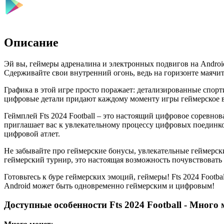
Описание
Эй вы, геймеры адреналина и электронных подвигов на Andro
Сдерживайте свои внутренний огонь, ведь на горизонте маячит
Графика в этой игре просто поражает: детализированные спор
цифровые детали придают каждому моменту игры геймерское вл
Геймплей Fts 2024 Football – это настоящий цифровое соревн
приглашает вас к увлекательному процессу цифровых поединко
цифровой атлет.
Не забывайте про геймерские бонусы, увлекательные геймерски
геймерский турнир, это настоящая возможность почувствоват
Готовьтесь к буре геймерских эмоций, геймеры! Fts 2024 Footb
Android может быть одновременно геймерским и цифровым!
Доступные особенности Fts 2024 Football - Много 