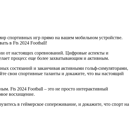
мир спортивных игр прямо на вашем мобильном устройстве.
ь в Fts 2024 Football!
ции от настоящих соревнований. Цифровые аспекты и
елает процесс еще более захватывающим и активным.
очных состязаний и заканчивая активными гольф-симуляторами,
йте свои спортивные таланты и докажите, что вы настоящий
м. Fts 2024 Football – это не просто интерактивный
овое восхищение.
рузитесь в геймерское сопереживание, и докажите, что спорт на