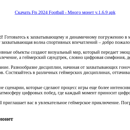
Скачать Fts 2024 Football - Много монет v.1.6.9 apk
id! Готовьтесь к захватывающему и динамичному погружению в 
 захватывающая волна спортивных впечатлений – добро пожаловат
тивные объекты создают визуальный мир, который передает эмо
ечение, а геймерский саундтрек, словно цифровая симфония, д
ование. Разнообразие дисциплин, начиная от захватывающих гон
в. Состязайтесь в различных геймерских дисциплинах, оттачива
е сценарии, которые сделают процесс игры еще более интенсивны
ь атмосферу цифровых побед, где каждый момент приносит цифр
all приглашает вас в увлекательное геймерское приключение. Пог
монет