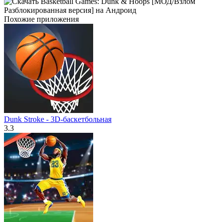
Похожие приложения
Dunk Stroke - 3D-баскетбольная
3.3