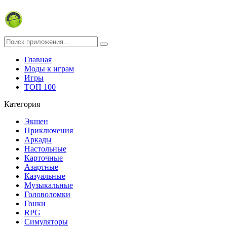
Главная
Моды к играм
Игры
ТОП 100
Категория
Экшен
Приключения
Аркады
Настольные
Карточные
Азартные
Казуальные
Музыкальные
Головоломки
Гонки
RPG
Симуляторы