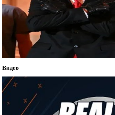
Видео