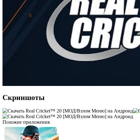
Скриншоты
Похожие приложения