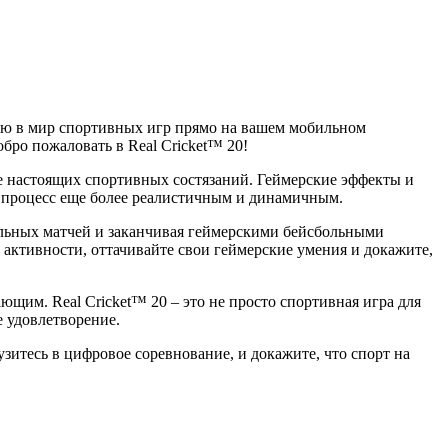
ию в мир спортивных игр прямо на вашем мобильном
бро пожаловать в Real Cricket™ 20!
е настоящих спортивных состязаний. Геймерские эффекты и
 процесс еще более реалистичным и динамичным.
ольных матчей и заканчивая геймерскими бейсбольными
активности, оттачивайте свои геймерские умения и докажите,
щим. Real Cricket™ 20 – это не просто спортивная игра для
е удовлетворение.
зитесь в цифровое соревнование, и докажите, что спорт на