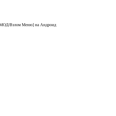
0 [МОД/Взлом Меню] на Андроид