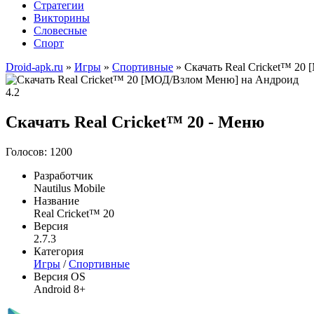
Стратегии
Викторины
Словесные
Спорт
Droid-apk.ru
»
Игры
»
Спортивные
» Скачать Real Cricket™ 2
4.2
Скачать Real Cricket™ 20 - Меню
Голосов: 1200
Разработчик
Nautilus Mobile
Название
Real Cricket™ 20
Версия
2.7.3
Категория
Игры
/
Спортивные
Версия OS
Android 8+