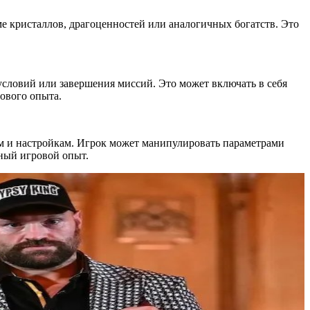
е кристаллов, драгоценностей или аналогичных богатств. Это
условий или завершения миссий. Это может включать в себя
ового опыта.
 и настройкам. Игрок может манипулировать параметрами
ьный игровой опыт.