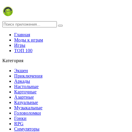
Главная
Моды к играм
Игры
ТОП 100
Категория
Экшен
Приключения
Аркады
Настольные
Карточные
Азартные
Казуальные
Музыкальные
Головоломки
Гонки
RPG
Симуляторы