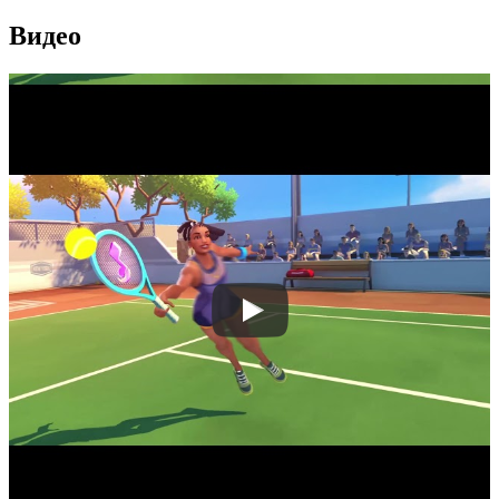
Видео