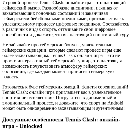
Игровой процесс Tennis Clash: онлайн-игра – это настоящий
геймерский вызов. Разнообразие дисциплин, начиная от
захватывающих гоночных состязаний и заканчивая
геймерскими бейсбольными поединками, приглашает вас к
увлекательному процессу цифровых поединков. Состязайтесь
в различных видах спорта, оттачивайте свои цифровые
способности и докажите, что вы настоящий спортивный гуру.
Не забывайте про геймерские бонусы, увлекательные
геймерские сценарии, которые сделают процесс игры еще
более захватывающим. Tennis Clash: онлайн-игра – это не
просто интерактивный геймерский турнир, это настоящая
возможность почувствовать атмосферу геймерских
состязаний, где каждый момент приносит геймерскую
радость.
Готовьтесь к буре геймерских эмоций, фанаты соревнований!
Tennis Clash: онлайн-игра приглашает вас в увлекательное
спортивное путешествие. Погрузитесь в динамичный и
эмоциональный процесс, и докажите, что спорт на Android
может быть одновременно захватывающим и аутентичным!
Доступные особенности Tennis Clash: онлайн-
игра - Unlocked