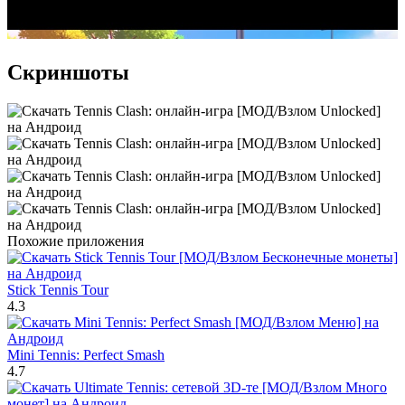
Скриншоты
Похожие приложения
Stick Tennis Tour
4.3
Mini Tennis: Perfect Smash
4.7