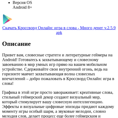
Версия OS
Android 8+
Скачать Кроссворд Онлайн: игра в слова - Много денег v.2.5.9
apk
Описание
Привет вам, словесные стратеги и литературные геймеры на
Android! Готовьтесь к захватывающему и словесному
завоеванию в мир умных игр прямо на вашем мобильном
устройстве. Сдерживайте свои внутренний огонь, ведь на
горизонте маячит захватывающая волна словесных
впечатлений – добро пожаловать в Кроссворд Онлайн: игра в
слова!
Графика в этой игре просто завораживает: креативные слова,
стильный геймерский декор создают визуальный мир,
который стимулирует вашу словесную интеллигенцию.
Эффекты и визуальные цифровые эпизоды придают каждому
моменту игры особый шарм, а звуковые мелодии, словно
мелодия слов, делает процесс еще более геймерским и