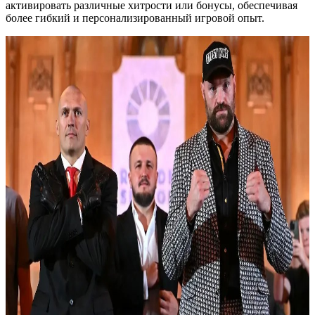
активировать различные хитрости или бонусы, обеспечивая
более гибкий и персонализированный игровой опыт.