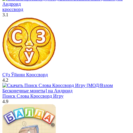
кроссворд
3.1
Сўз Ўйини Кроссворд
4.2
Поиск Слова Кроссворд Игру
4.9