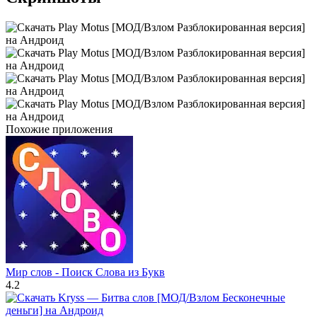
Похожие приложения
Мир слов - Поиск Слова из Букв
4.2