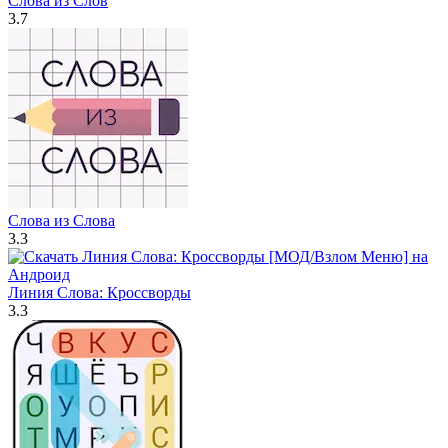
Слова из Слов
3.7
Слова из Слова
3.3
Линия Слова: Кроссворды
3.3