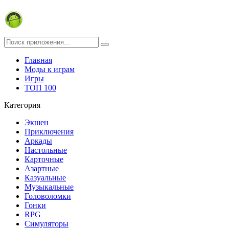
Главная
Моды к играм
Игры
ТОП 100
Категория
Экшен
Приключения
Аркады
Настольные
Карточные
Азартные
Казуальные
Музыкальные
Головоломки
Гонки
RPG
Симуляторы