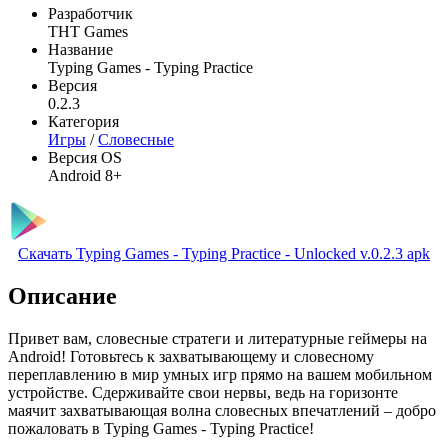
Разработчик
THT Games
Название
Typing Games - Typing Practice
Версия
0.2.3
Категория
Игры
/
Словесные
Версия OS
Android 8+
Скачать Typing Games - Typing Practice - Unlocked v.0.2.3 apk
Описание
Привет вам, словесные стратеги и литературные геймеры на
Android! Готовьтесь к захватывающему и словесному
переплавлению в мир умных игр прямо на вашем мобильном
устройстве. Сдерживайте свои нервы, ведь на горизонте
маячит захватывающая волна словесных впечатлений – добро
пожаловать в Typing Games - Typing Practice!