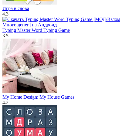
Игра в слова
4.3
Typing Master Word Typing Game
3.5
My Home Design: My House Games
4.2