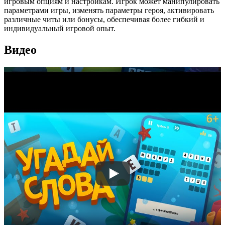
игровым опциям и настройкам. Игрок может манипулировать
параметрами игры, изменять параметры героя, активировать
различные читы или бонусы, обеспечивая более гибкий и
индивидуальный игровой опыт.
Видео