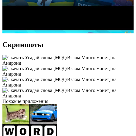
Скриншоты
Похожие приложения