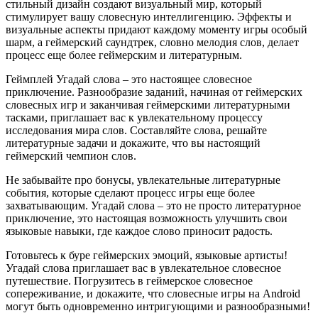
стильный дизайн создают визуальный мир, который
стимулирует вашу словесную интеллигенцию. Эффекты и
визуальные аспекты придают каждому моменту игры особый
шарм, а геймерский саундтрек, словно мелодия слов, делает
процесс еще более геймерским и литературным.
Геймплей Угадай слова – это настоящее словесное
приключение. Разнообразие заданий, начиная от геймерских
словесных игр и заканчивая геймерскими литературными
тасками, приглашает вас к увлекательному процессу
исследования мира слов. Составляйте слова, решайте
литературные задачи и докажите, что вы настоящий
геймерский чемпион слов.
Не забывайте про бонусы, увлекательные литературные
события, которые сделают процесс игры еще более
захватывающим. Угадай слова – это не просто литературное
приключение, это настоящая возможность улучшить свои
языковые навыки, где каждое слово приносит радость.
Готовьтесь к буре геймерских эмоций, языковые артисты!
Угадай слова приглашает вас в увлекательное словесное
путешествие. Погрузитесь в геймерское словесное
сопереживание, и докажите, что словесные игры на Android
могут быть одновременно интригующими и разнообразными!