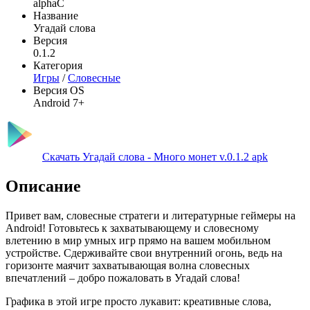
alphaC
Название
Угадай слова
Версия
0.1.2
Категория
Игры
/
Словесные
Версия OS
Android 7+
Скачать Угадай слова - Много монет v.0.1.2 apk
Описание
Привет вам, словесные стратеги и литературные геймеры на
Android! Готовьтесь к захватывающему и словесному
влетению в мир умных игр прямо на вашем мобильном
устройстве. Сдерживайте свои внутренний огонь, ведь на
горизонте маячит захватывающая волна словесных
впечатлений – добро пожаловать в Угадай слова!
Графика в этой игре просто лукавит: креативные слова,