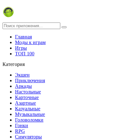
Главная
Моды к играм
Игры
ТОП 100
Категория
Экшен
Приключения
Аркады
Настольные
Карточные
Азартные
Казуальные
Музыкальные
Головоломки
Гонки
RPG
Симуляторы