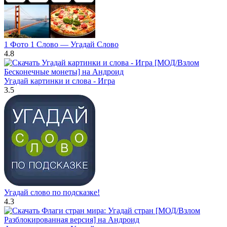
1 Фото 1 Слово — Угадай Слово
4.8
Угадай картинки и слова - Игра
3.5
Угадай слово по подсказке!
4.3