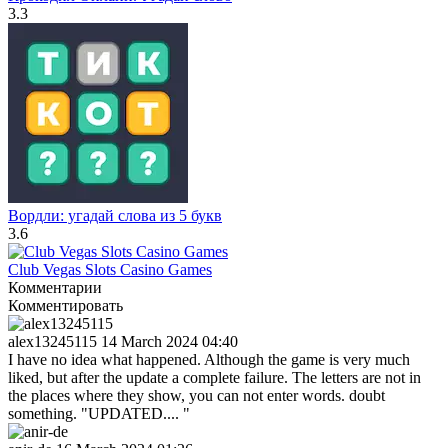
3.3
Вордли: угадай слова из 5 букв
3.6
Club Vegas Slots Casino Games
Комментарии
Комментировать
alex13245115
14 March 2024 04:40
I have no idea what happened. Although the game is very much
liked, but after the update a complete failure. The letters are not in
the places where they show, you can not enter words. doubt
something. "UPDATED.... "