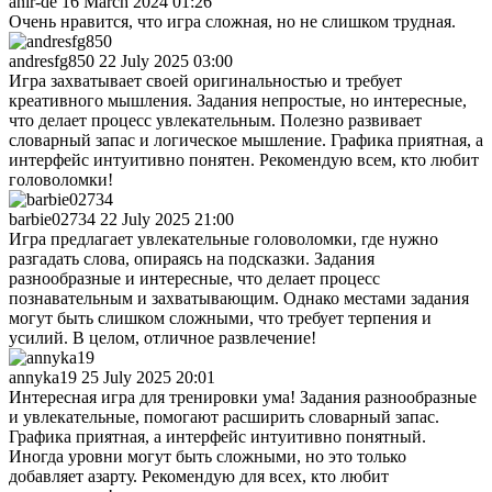
anir-de
16 March 2024 01:26
Очень нравится, что игра сложная, но не слишком трудная.
andresfg850
22 July 2025 03:00
Игра захватывает своей оригинальностью и требует
креативного мышления. Задания непростые, но интересные,
что делает процесс увлекательным. Полезно развивает
словарный запас и логическое мышление. Графика приятная, а
интерфейс интуитивно понятен. Рекомендую всем, кто любит
головоломки!
barbie02734
22 July 2025 21:00
Игра предлагает увлекательные головоломки, где нужно
разгадать слова, опираясь на подсказки. Задания
разнообразные и интересные, что делает процесс
познавательным и захватывающим. Однако местами задания
могут быть слишком сложными, что требует терпения и
усилий. В целом, отличное развлечение!
annyka19
25 July 2025 20:01
Интересная игра для тренировки ума! Задания разнообразные
и увлекательные, помогают расширить словарный запас.
Графика приятная, а интерфейс интуитивно понятный.
Иногда уровни могут быть сложными, но это только
добавляет азарту. Рекомендую для всех, кто любит