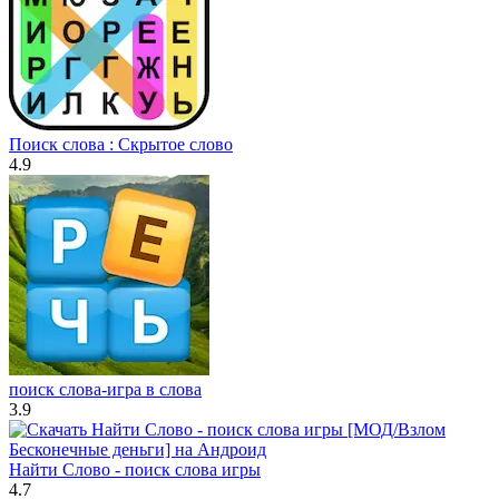
Поиск слова : Скрытое слово
4.9
поиск слова-игра в слова
3.9
Найти Слово - поиск слова игры
4.7