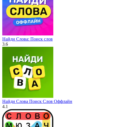
Найди Слова: Поиск слов
3.6
Найди Слова Поиск Слов Оффлайн
4.1