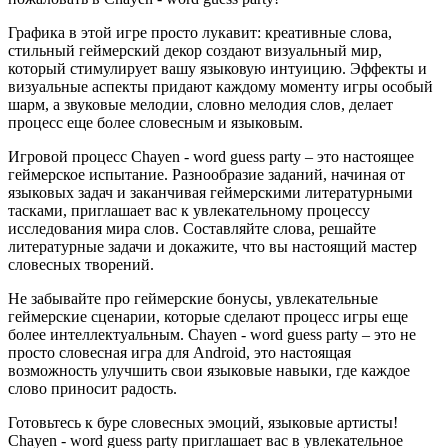
Графика в этой игре просто лукавит: креативные слова,
стильный геймерский декор создают визуальный мир,
который стимулирует вашу языковую интуицию. Эффекты и
визуальные аспекты придают каждому моменту игры особый
шарм, а звуковые мелодии, словно мелодия слов, делает
процесс еще более словесным и языковым.
Игровой процесс Chayen - word guess party – это настоящее
геймерское испытание. Разнообразие заданий, начиная от
языковых задач и заканчивая геймерскими литературными
тасками, приглашает вас к увлекательному процессу
исследования мира слов. Составляйте слова, решайте
литературные задачи и докажите, что вы настоящий мастер
словесных творений.
Не забывайте про геймерские бонусы, увлекательные
геймерские сценарии, которые сделают процесс игры еще
более интеллектуальным. Chayen - word guess party – это не
просто словесная игра для Android, это настоящая
возможность улучшить свои языковые навыки, где каждое
слово приносит радость.
Готовьтесь к буре словесных эмоций, языковые артисты!
Chayen - word guess party приглашает вас в увлекательное