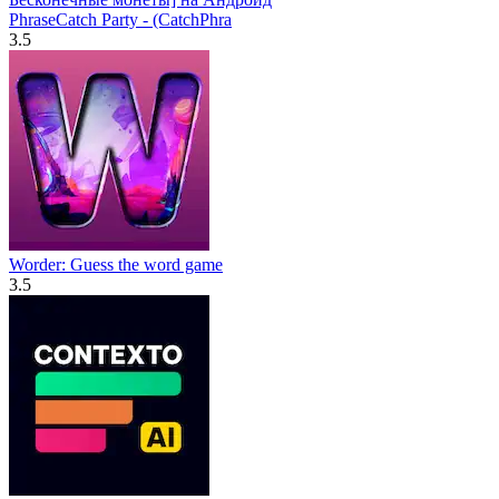
PhraseCatch Party - (CatchPhra
3.5
Worder: Guess the word game
3.5