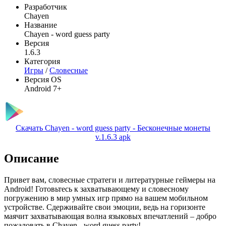
Разработчик
Chayen
Название
Chayen - word guess party
Версия
1.6.3
Категория
Игры
/
Словесные
Версия OS
Android 7+
Скачать Chayen - word guess party - Бесконечные монеты
v.1.6.3 apk
Описание
Привет вам, словесные стратеги и литературные геймеры на
Android! Готовьтесь к захватывающему и словесному
погружению в мир умных игр прямо на вашем мобильном
устройстве. Сдерживайте свои эмоции, ведь на горизонте
маячит захватывающая волна языковых впечатлений – добро
пожаловать в Chayen - word guess party!