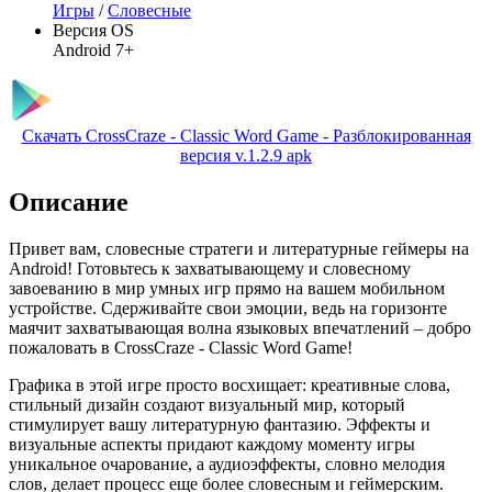
Игры
/
Словесные
Версия OS
Android 7+
Скачать CrossCraze - Classic Word Game - Разблокированная
версия v.1.2.9 apk
Описание
Привет вам, словесные стратеги и литературные геймеры на
Android! Готовьтесь к захватывающему и словесному
завоеванию в мир умных игр прямо на вашем мобильном
устройстве. Сдерживайте свои эмоции, ведь на горизонте
маячит захватывающая волна языковых впечатлений – добро
пожаловать в CrossCraze - Classic Word Game!
Графика в этой игре просто восхищает: креативные слова,
стильный дизайн создают визуальный мир, который
стимулирует вашу литературную фантазию. Эффекты и
визуальные аспекты придают каждому моменту игры
уникальное очарование, а аудиоэффекты, словно мелодия
слов, делает процесс еще более словесным и геймерским.