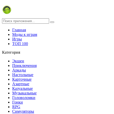
Главная
Моды к играм
Игры
ТОП 100
Категория
Экшен
Приключения
Аркады
Настольные
Карточные
Азартные
Казуальные
Музыкальные
Головоломки
Гонки
RPG
Симуляторы