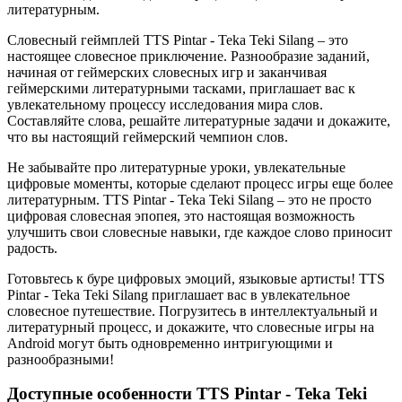
литературным.
Словесный геймплей TTS Pintar - Teka Teki Silang – это
настоящее словесное приключение. Разнообразие заданий,
начиная от геймерских словесных игр и заканчивая
геймерскими литературными тасками, приглашает вас к
увлекательному процессу исследования мира слов.
Составляйте слова, решайте литературные задачи и докажите,
что вы настоящий геймерский чемпион слов.
Не забывайте про литературные уроки, увлекательные
цифровые моменты, которые сделают процесс игры еще более
литературным. TTS Pintar - Teka Teki Silang – это не просто
цифровая словесная эпопея, это настоящая возможность
улучшить свои словесные навыки, где каждое слово приносит
радость.
Готовьтесь к буре цифровых эмоций, языковые артисты! TTS
Pintar - Teka Teki Silang приглашает вас в увлекательное
словесное путешествие. Погрузитесь в интеллектуальный и
литературный процесс, и докажите, что словесные игры на
Android могут быть одновременно интригующими и
разнообразными!
Доступные особенности TTS Pintar - Teka Teki