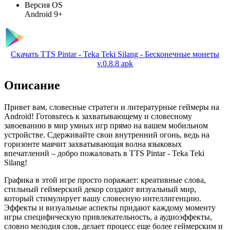
Версия OS
Android 9+
Скачать TTS Pintar - Teka Teki Silang - Бесконечные монеты
v.0.8.8 apk
Описание
Привет вам, словесные стратеги и литературные геймеры на
Android! Готовьтесь к захватывающему и словесному
завоеванию в мир умных игр прямо на вашем мобильном
устройстве. Сдерживайте свои внутренний огонь, ведь на
горизонте маячит захватывающая волна языковых
впечатлений – добро пожаловать в TTS Pintar - Teka Teki
Silang!
Графика в этой игре просто поражает: креативные слова,
стильный геймерский декор создают визуальный мир,
который стимулирует вашу словесную интеллигенцию.
Эффекты и визуальные аспекты придают каждому моменту
игры специфическую привлекательность, а аудиоэффекты,
словно мелодия слов, делает процесс еще более геймерским и