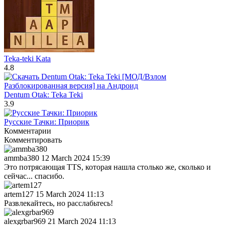
Teka-teki Kata
4.8
Dentum Otak: Teka Teki
3.9
Русские Тачки: Приорик
Комментарии
Комментировать
ammba380
12 March 2024 15:39
Это потрясающая TTS, которая нашла столько же, сколько и
сейчас... спасибо.
artem127
15 March 2024 11:13
Развлекайтесь, но расслабьтесь!
alexgrbar969
21 March 2024 11:13