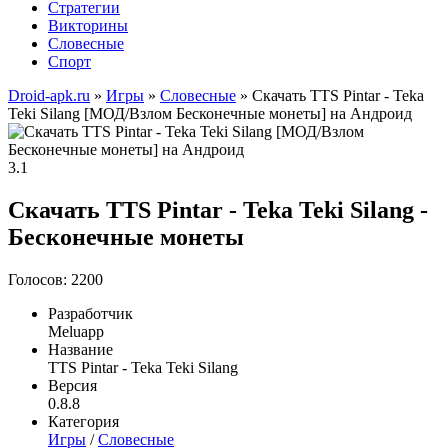
Стратегии
Викторины
Словесные
Спорт
Droid-apk.ru
»
Игры
»
Словесные
» Скачать TTS Pintar - Teka
Teki Silang [МОД/Взлом Бесконечные монеты] на Андроид
3.1
Скачать TTS Pintar - Teka Teki Silang -
Бесконечные монеты
Голосов: 2200
Разработчик
Meluapp
Название
TTS Pintar - Teka Teki Silang
Версия
0.8.8
Категория
Игры
/
Словесные