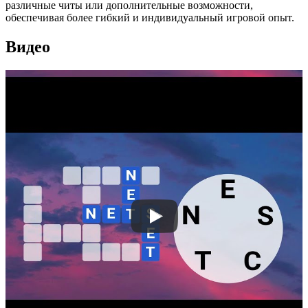
различные читы или дополнительные возможности,
обеспечивая более гибкий и индивидуальный игровой опыт.
Видео